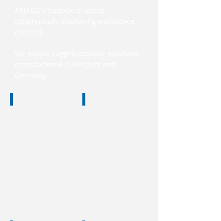
ATMOZ's outlook is about
continuously improving workspace
comfort.
We supply rugged acoustic solutions
manufactered in Belgium and
Germany.
PHASE SERIES
FILE SERIES
LC
Lab
Tafel
Desk